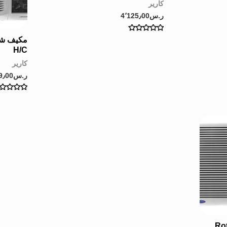
كارير
ر.س
4٬125٫00
Rated
0
H/C
out
of
كارير
5
ر.س
9٫00
Rated
0
out
of
5