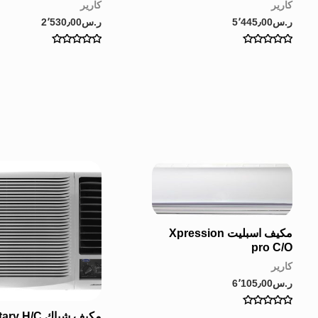
كارير
كارير
ر.س
5٬445٫00
ر.س
2٬530٫00
Rated
Rated
0
0
out
out
of
of
5
5
مكيف اسبليت Xpression
pro C/O
كارير
ر.س
6٬105٫00
Rated
مكيف شباك Rotary H/C