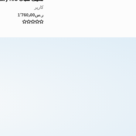
0
out
كارير
of
5
ر.س
1٬760٫00
Rated
0
out
of
5