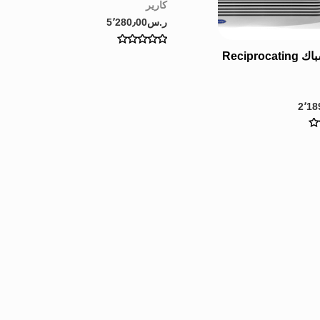
كارير
ر.س
5٬280٫00
Rated
مكيف شباك Reciprocating
0
out
of
5
2٬18