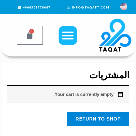
966508778067+
INFO@TAQATT.COM
0
المشتريات
Your cart is currently empty.
RETURN TO SHOP