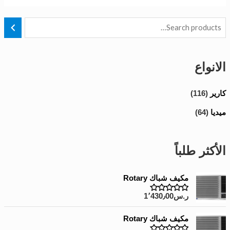
الانواع
كارير
(116)
ميديا
(64)
الأكثر طلباً
مكيف شباك Rotary
ر.س
1٬430٫00
R
a
t
مكيف شباك Rotary
e
d