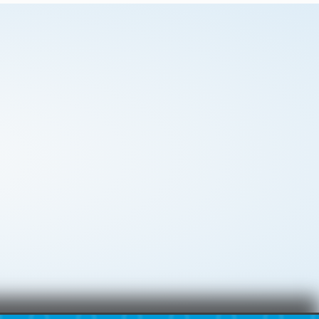
out
out
of
of
5
5