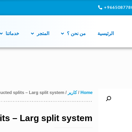
9665087780
الرئيسية
من نحن ؟
المتجر
خدماتنا
Home
/
كارير
/ Ducted splits – Larg split system
its – Larg split system