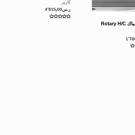
كارير
ر.س
4٬815٫00
Rated
Rotary 
0
out
of
5
1٬76