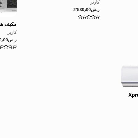
كارير
ر.س
2٬530٫00
Rated
مكيف شباك H/C
0
out
كارير
of
5
ر.س
0٫00
Rated
0
out
of
5
Xpressio