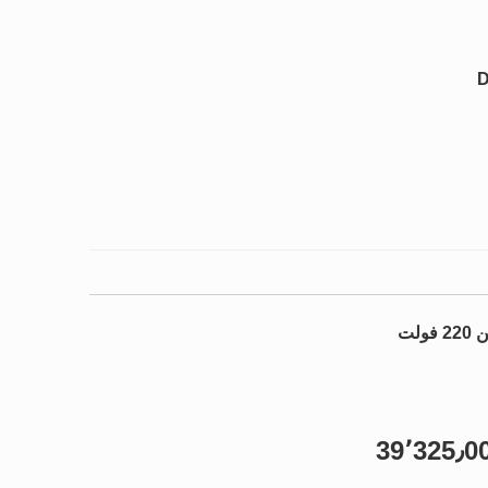
D
39٬325٫0