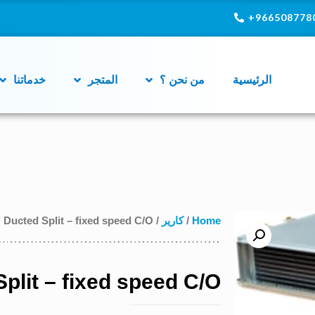
9665087780
الرئيسية
من نحن ؟
المتجر
خدماتنا
Home
/
كارير
/ Ducted Split – fixed speed C/O
plit – fixed speed C/O