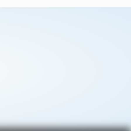
0
0
out
out
of
of
5
5