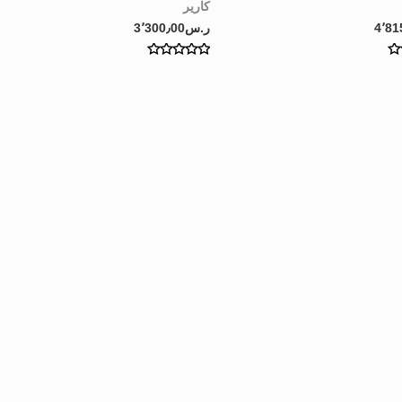
كارير
4٬81
ر.س
3٬300٫00
Rated
0
out
of
5