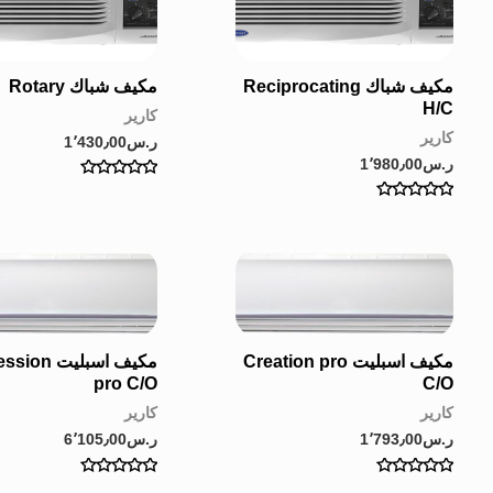
مكيف شباك Reciprocating
مكيف شباك Rotary
H/C
كارير
كارير
ر.س
1٬430٫00
ر.س
1٬980٫00
Rated
0
Rated
out
0
of
out
5
of
5
مكيف اسبليت Creation pro
مكيف اسبليت n
pro C/O
C/O
كارير
كارير
ر.س
1٬793٫00
ر.س
6٬105٫00
Rated
Rated