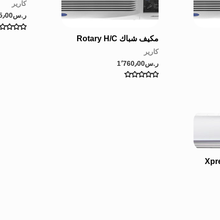
كارير
ر.س
5٫00
Rated
مكيف شباك Rotary H/C
0
out
كارير
of
5
ر.س
1٬760٫00
Rated
0
out
of
5
Xpressio