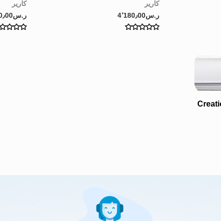
كارير
كارير
ر.س
4٬180٫00
ر.س
0٫00
Rated
Rated
0
0
out
out
of
of
5
5
Creation pro