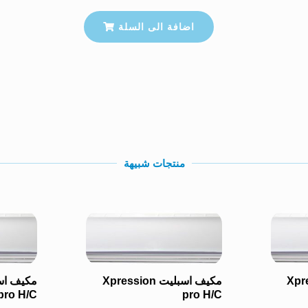
اضافة الى السلة
منتجات شبيهة
Xpressio
مكيف اسبليت Xpression
pro H/C
pro H/C