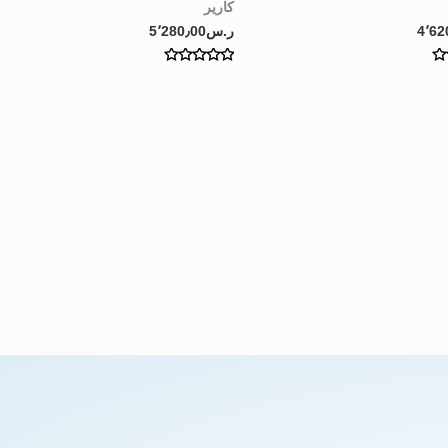
كارير
4٬62
ر.س
5٬280٫00
Rated
0
out
of
5