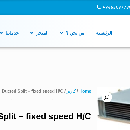
9665087780
الرئيسية
من نحن ؟
المتجر
خدماتنا
Home
/
كارير
/ Ducted Split – fixed speed H/C
plit – fixed speed H/C